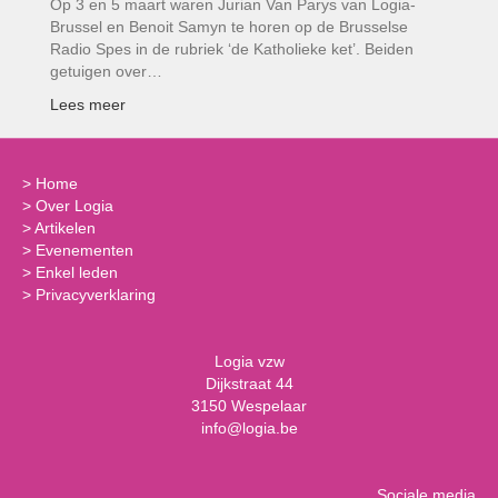
Op 3 en 5 maart waren Jurian Van Parys van Logia-
Brussel en Benoit Samyn te horen op de Brusselse
Radio Spes in de rubriek ‘de Katholieke ket’. Beiden
getuigen over…
Lees meer
>
Home
>
Over Logia
>
Artikelen
>
Evenementen
>
Enkel leden
>
Privacyverklaring
Logia vzw
Dijkstraat 44
3150 Wespelaar
info@logia.be
Sociale media