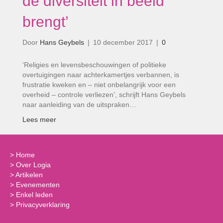
de diversiteit in beeld
brengt’
Door
Hans Geybels
|
10 december 2017
|
0
‘Religies en levensbeschouwingen of politieke
overtuigingen naar achterkamertjes verbannen, is
frustratie kweken en – niet onbelangrijk voor een
overheid – controle verliezen’, schrijft Hans Geybels
naar aanleiding van de uitspraken…
Lees meer
>
Home
>
Over Logia
>
Artikelen
>
Evenementen
>
Enkel leden
>
Privacyverklaring