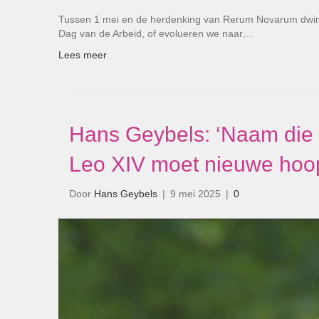
Tussen 1 mei en de herdenking van Rerum Novarum dwingt ar
Dag van de Arbeid, of evolueren we naar…
Lees meer
Hans Geybels: ‘Naam die 
Leo XIV moet nieuwe hoop
Door
Hans Geybels
|
9 mei 2025
|
0