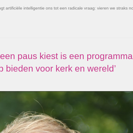
tificiële intelligentie ons tot een radicale vraag: vieren we straks n
een paus kiest is een programma
 bieden voor kerk en wereld’