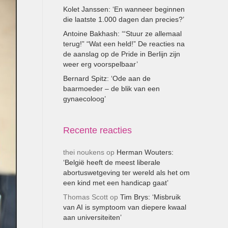
Kolet Janssen: ‘En wanneer beginnen
die laatste 1.000 dagen dan precies?’
Antoine Bakhash: ‘“Stuur ze allemaal
terug!” “Wat een held!” De reacties na
de aanslag op de Pride in Berlijn zijn
weer erg voorspelbaar’
Bernard Spitz: ‘Ode aan de
baarmoeder – de blik van een
gynaecoloog’
Recente reacties
thei noukens
op
Herman Wouters:
‘België heeft de meest liberale
abortuswetgeving ter wereld als het om
een kind met een handicap gaat’
Thomas Scott
op
Tim Brys: ‘Misbruik
van AI is symptoom van diepere kwaal
aan universiteiten’