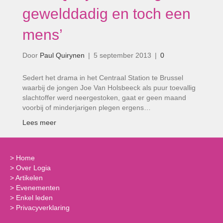
gewelddadig en toch een
mens’
Door
Paul Quirynen
|
5 september 2013
|
0
Sedert het drama in het Centraal Station te Brussel
waarbij de jongen Joe Van Holsbeeck als puur toevallig
slachtoffer werd neergestoken, gaat er geen maand
voorbij of minderjarigen plegen ergens…
Lees meer
>
Home
>
Over Logia
>
Artikelen
>
Evenementen
>
Enkel leden
>
Privacyverklaring