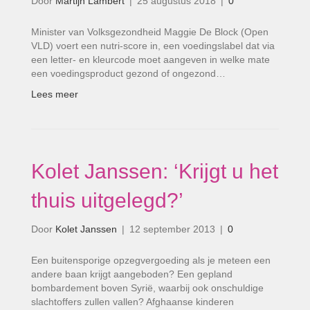
Door
Martijn Lambert
|
25 augustus 2018
|
0
Minister van Volksgezondheid Maggie De Block (Open
VLD) voert een nutri-score in, een voedingslabel dat via
een letter- en kleurcode moet aangeven in welke mate
een voedingsproduct gezond of ongezond…
Lees meer
Kolet Janssen: ‘Krijgt u het
thuis uitgelegd?’
Door
Kolet Janssen
|
12 september 2013
|
0
Een buitensporige opzegvergoeding als je meteen een
andere baan krijgt aangeboden? Een gepland
bombardement boven Syrië, waarbij ook onschuldige
slachtoffers zullen vallen? Afghaanse kinderen