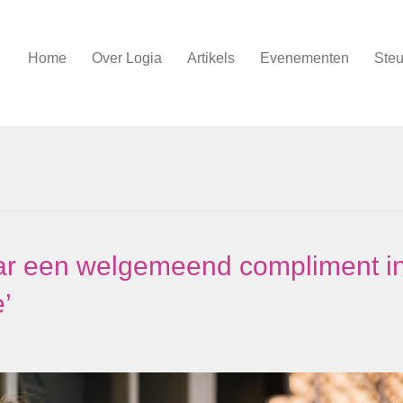
Home
Over Logia
Artikels
Evenementen
Steu
ar een welgemeend compliment i
e’