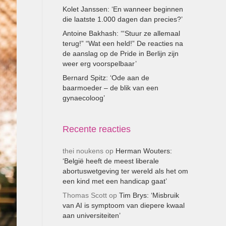
Kolet Janssen: ‘En wanneer beginnen
die laatste 1.000 dagen dan precies?’
Antoine Bakhash: ‘“Stuur ze allemaal
terug!” “Wat een held!” De reacties na
de aanslag op de Pride in Berlijn zijn
weer erg voorspelbaar’
Bernard Spitz: ‘Ode aan de
baarmoeder – de blik van een
gynaecoloog’
Recente reacties
thei noukens
op
Herman Wouters:
‘België heeft de meest liberale
abortuswetgeving ter wereld als het om
een kind met een handicap gaat’
Thomas Scott
op
Tim Brys: ‘Misbruik
van AI is symptoom van diepere kwaal
aan universiteiten’