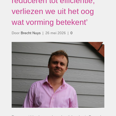
reduceren tot efficiëntie,
verliezen we uit het oog
wat vorming betekent’
Door
Brecht Nuys
|
26 mei 2026
|
0