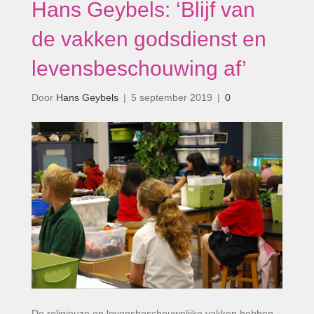
Hans Geybels: ‘Blijf van
de vakken godsdienst en
levensbeschouwing af’
Door
Hans Geybels
|
5 september 2019
|
0
De religieuze en levensbeschouwelijke vakken hebben