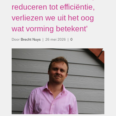
reduceren tot efficiëntie,
verliezen we uit het oog
wat vorming betekent’
Door
Brecht Nuys
|
26 mei 2026
|
0