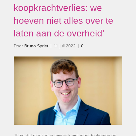
koopkrachtverlies: we
hoeven niet alles over te
laten aan de overheid’
Door
Bruno Spriet
|
11 juli 2022
|
0
‘Ik zie dat mensen in mijn wijk niet meer toekomen op