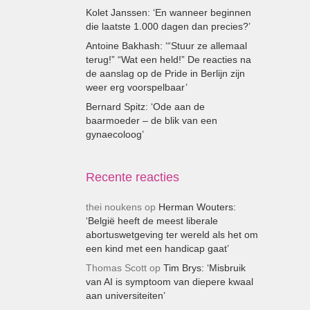
Kolet Janssen: ‘En wanneer beginnen
die laatste 1.000 dagen dan precies?’
Antoine Bakhash: ‘“Stuur ze allemaal
terug!” “Wat een held!” De reacties na
de aanslag op de Pride in Berlijn zijn
weer erg voorspelbaar’
Bernard Spitz: ‘Ode aan de
baarmoeder – de blik van een
gynaecoloog’
Recente reacties
thei noukens
op
Herman Wouters:
‘België heeft de meest liberale
abortuswetgeving ter wereld als het om
een kind met een handicap gaat’
Thomas Scott
op
Tim Brys: ‘Misbruik
van AI is symptoom van diepere kwaal
aan universiteiten’