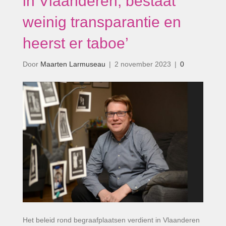
in Vlaanderen, bestaat
weinig transparantie en
heerst er taboe’
Door
Maarten Larmuseau
|
2 november 2023
|
0
Het beleid rond begraafplaatsen verdient in Vlaanderen