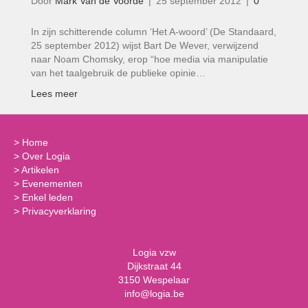
Door
Mark Van de Voorde
|
25 september 2012
|
0
In zijn schitterende column ‘Het A-woord’ (De Standaard,
25 september 2012) wijst Bart De Wever, verwijzend
naar Noam Chomsky, erop “hoe media via manipulatie
van het taalgebruik de publieke opinie…
Lees meer
>
Home
>
Over Logia
>
Artikelen
>
Evenementen
>
Enkel leden
>
Privacyverklaring
Logia vzw
Dijkstraat 44
3150 Wespelaar
info@logia.be