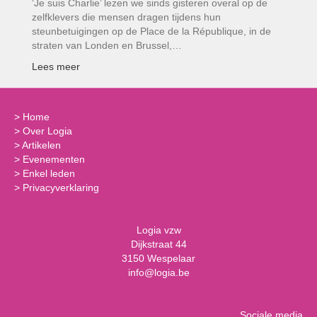
‘Je suis Charlie’ lezen we sinds gisteren overal op de
zelfklevers die mensen dragen tijdens hun
steunbetuigingen op de Place de la République, in de
straten van Londen en Brussel,…
Lees meer
>
Home
>
Over Logia
>
Artikelen
>
Evenementen
>
Enkel leden
>
Privacyverklaring
Logia vzw
Dijkstraat 44
3150 Wespelaar
info@logia.be
Sociale media