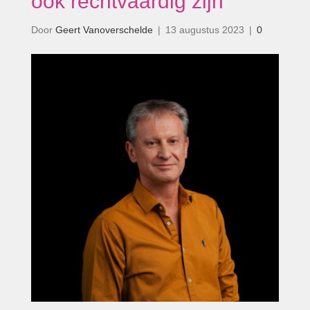
ook rechtvaardig zijn’
Door
Geert Vanoverschelde
|
13 augustus 2023
|
0