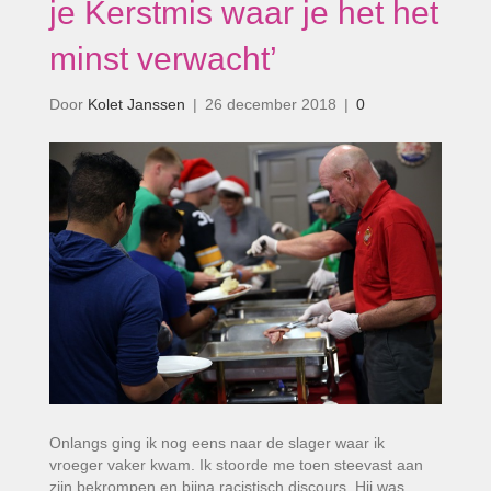
je Kerstmis waar je het het
minst verwacht’
Door
Kolet Janssen
|
26 december 2018
|
0
Onlangs ging ik nog eens naar de slager waar ik
vroeger vaker kwam. Ik stoorde me toen steevast aan
zijn bekrompen en bijna racistisch discours. Hij was