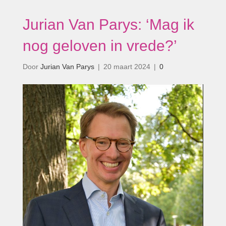
Jurian Van Parys: ‘Mag ik
nog geloven in vrede?’
Door
Jurian Van Parys
|
20 maart 2024
|
0