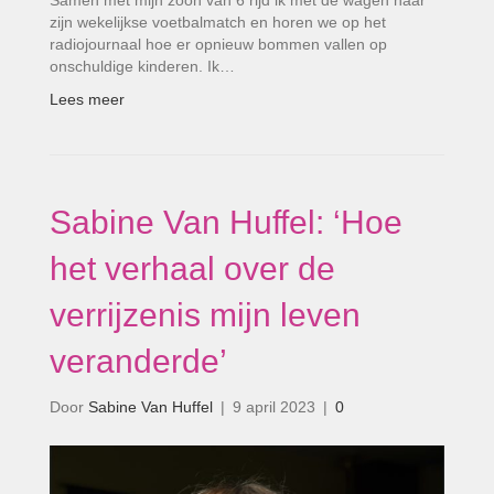
zijn wekelijkse voetbalmatch en horen we op het
radiojournaal hoe er opnieuw bommen vallen op
onschuldige kinderen. Ik…
Lees meer
Sabine Van Huffel: ‘Hoe
het verhaal over de
verrijzenis mijn leven
veranderde’
Door
Sabine Van Huffel
|
9 april 2023
|
0