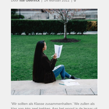
Door
Ilse Geerinck
|
14 februari 2022
|
0
‘Wir sollten als Klasse zusammenhalten.’ We zullen als
klas aan één zeel trekken. Aan het woord is de leraar uit