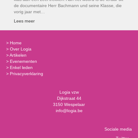
de documentaire Herr Bachmann und seine Klasse, die
vorig jaar met…
Lees meer
>
Home
>
Over Logia
>
Artikelen
>
Evenementen
>
Enkel leden
>
Privacyverklaring
Logia vzw
Dijkstraat 44
3150 Wespelaar
info@logia.be
Sociale media