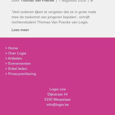
Door
Thomas Van Poecke
|
7 augustus 2016
|
0
‘Veel ouderen lijken te vergeten dat ze in grote mate
mee de toekomst van jongeren bepalen’, schrijft
rechtenstudent Thomas Van Poecke van Logia.
Lees meer
>
Home
>
Over Logia
>
Artikelen
>
Evenementen
>
Enkel leden
>
Privacyverklaring
Logia vzw
Dijkstraat 44
3150 Wespelaar
info@logia.be