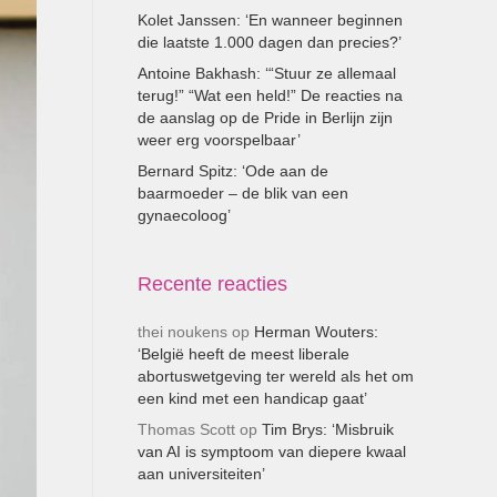
Kolet Janssen: ‘En wanneer beginnen
die laatste 1.000 dagen dan precies?’
Antoine Bakhash: ‘“Stuur ze allemaal
terug!” “Wat een held!” De reacties na
de aanslag op de Pride in Berlijn zijn
weer erg voorspelbaar’
Bernard Spitz: ‘Ode aan de
baarmoeder – de blik van een
gynaecoloog’
Recente reacties
thei noukens
op
Herman Wouters:
‘België heeft de meest liberale
abortuswetgeving ter wereld als het om
een kind met een handicap gaat’
Thomas Scott
op
Tim Brys: ‘Misbruik
van AI is symptoom van diepere kwaal
aan universiteiten’