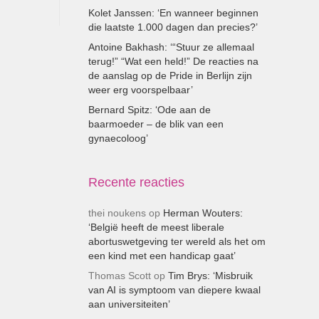
Kolet Janssen: ‘En wanneer beginnen
die laatste 1.000 dagen dan precies?’
Antoine Bakhash: ‘“Stuur ze allemaal
terug!” “Wat een held!” De reacties na
de aanslag op de Pride in Berlijn zijn
weer erg voorspelbaar’
Bernard Spitz: ‘Ode aan de
baarmoeder – de blik van een
gynaecoloog’
Recente reacties
thei noukens
op
Herman Wouters:
‘België heeft de meest liberale
abortuswetgeving ter wereld als het om
een kind met een handicap gaat’
Thomas Scott
op
Tim Brys: ‘Misbruik
van AI is symptoom van diepere kwaal
aan universiteiten’