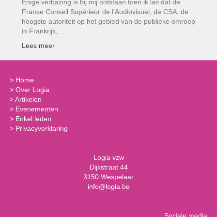
Enige verbazing is bij mij ontstaan toen ik las dat de
Franse Conseil Supérieur de l’Audiovisuel, de CSA, de
hoogste autoriteit op het gebied van de publieke omroep
in Frankrijk,…
Lees meer
>
Home
>
Over Logia
>
Artikelen
>
Evenementen
>
Enkel leden
>
Privacyverklaring
Logia vzw
Dijkstraat 44
3150 Wespelaar
info@logia.be
Sociale media