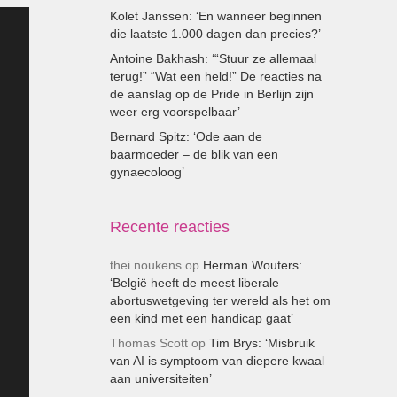
Kolet Janssen: ‘En wanneer beginnen
die laatste 1.000 dagen dan precies?’
Antoine Bakhash: ‘“Stuur ze allemaal
terug!” “Wat een held!” De reacties na
de aanslag op de Pride in Berlijn zijn
weer erg voorspelbaar’
Bernard Spitz: ‘Ode aan de
baarmoeder – de blik van een
gynaecoloog’
Recente reacties
thei noukens
op
Herman Wouters:
‘België heeft de meest liberale
abortuswetgeving ter wereld als het om
een kind met een handicap gaat’
Thomas Scott
op
Tim Brys: ‘Misbruik
van AI is symptoom van diepere kwaal
aan universiteiten’