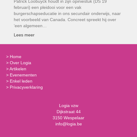
Patrick Loobuyck houdt in zijn opiniestuk (DS 19
februari) een pleidooi voor een vak
burgerschapseducatie in ons secundair onderwijs, naar
het voorbeeld van Canada. Concreet spreekt hij over
‘een algemeen…
Lees meer
>
Home
>
Over Logia
>
Artikelen
>
Evenementen
>
Enkel leden
>
Privacyverklaring
Logia vzw
Dijkstraat 44
3150 Wespelaar
info@logia.be