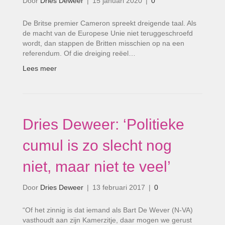
Door
Dries Deweer
|
15 januari 2020
|
0
De Britse premier Cameron spreekt dreigende taal. Als
de macht van de Europese Unie niet teruggeschroefd
wordt, dan stappen de Britten misschien op na een
referendum. Of die dreiging reëel…
Lees meer
Dries Deweer: ‘Politieke
cumul is zo slecht nog
niet, maar niet te veel’
Door
Dries Deweer
|
13 februari 2017
|
0
“Of het zinnig is dat iemand als Bart De Wever (N-VA)
vasthoudt aan zijn Kamerzitje, daar mogen we gerust