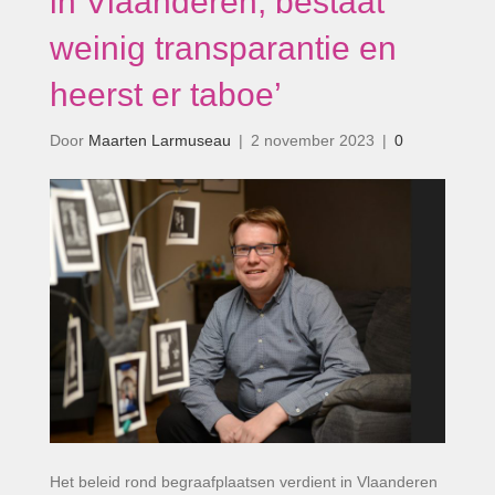
in Vlaanderen, bestaat
weinig transparantie en
heerst er taboe’
Door
Maarten Larmuseau
|
2 november 2023
|
0
Het beleid rond begraafplaatsen verdient in Vlaanderen