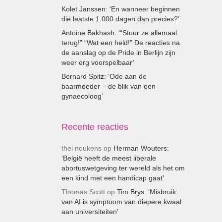
Kolet Janssen: ‘En wanneer beginnen
die laatste 1.000 dagen dan precies?’
Antoine Bakhash: ‘“Stuur ze allemaal
terug!” “Wat een held!” De reacties na
de aanslag op de Pride in Berlijn zijn
weer erg voorspelbaar’
Bernard Spitz: ‘Ode aan de
baarmoeder – de blik van een
gynaecoloog’
Recente reacties
thei noukens
op
Herman Wouters:
‘België heeft de meest liberale
abortuswetgeving ter wereld als het om
een kind met een handicap gaat’
Thomas Scott
op
Tim Brys: ‘Misbruik
van AI is symptoom van diepere kwaal
aan universiteiten’