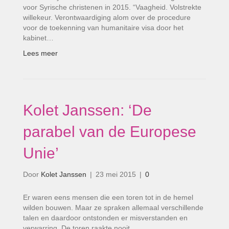
voor Syrische christenen in 2015. “Vaagheid. Volstrekte
willekeur. Verontwaardiging alom over de procedure
voor de toekenning van humanitaire visa door het
kabinet…
Lees meer
Kolet Janssen: ‘De
parabel van de Europese
Unie’
Door
Kolet Janssen
|
23 mei 2015
|
0
Er waren eens mensen die een toren tot in de hemel
wilden bouwen. Maar ze spraken allemaal verschillende
talen en daardoor ontstonden er misverstanden en
verwarring. De toren raakte nooit…