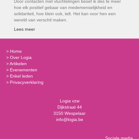
Door contacten met vluchtelingen besef ik des te meer
hoe elk positief gebaar van medemenselijkheid en
solidariteit, hoe klein ook, telt. Het kan voor hen een
wereld van verschil maken.
Lees meer
>
Home
>
Over Logia
>
Artikelen
>
Evenementen
>
Enkel leden
>
Privacyverklaring
Logia vzw
Dijkstraat 44
3150 Wespelaar
info@logia.be
Sociale media