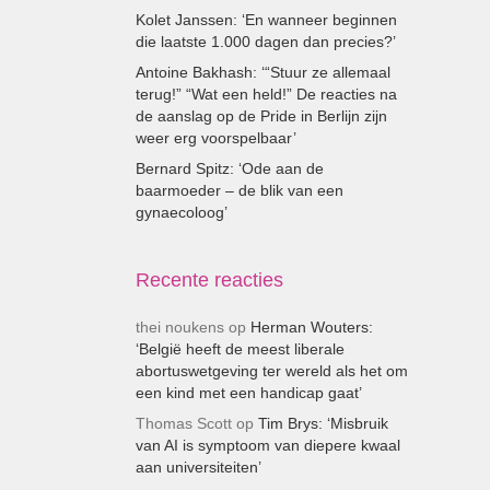
Kolet Janssen: ‘En wanneer beginnen
die laatste 1.000 dagen dan precies?’
Antoine Bakhash: ‘“Stuur ze allemaal
terug!” “Wat een held!” De reacties na
de aanslag op de Pride in Berlijn zijn
weer erg voorspelbaar’
Bernard Spitz: ‘Ode aan de
baarmoeder – de blik van een
gynaecoloog’
Recente reacties
thei noukens
op
Herman Wouters:
‘België heeft de meest liberale
abortuswetgeving ter wereld als het om
een kind met een handicap gaat’
Thomas Scott
op
Tim Brys: ‘Misbruik
van AI is symptoom van diepere kwaal
aan universiteiten’