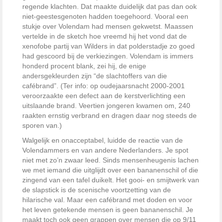
regende klachten. Dat maakte duidelijk dat pas dan ook
niet-geestesgenoten hadden toegehoord. Vooral een
stukje over Volendam had mensen gekwetst. Maassen
vertelde in de sketch hoe vreemd hij het vond dat de
xenofobe partij van Wilders in dat polderstadje zo goed
had gescoord bij de verkiezingen. Volendam is immers
honderd procent blank, zei hij, de enige
andersgekleurden zijn “de slachtoffers van die
cafébrand”. (Ter info: op oudejaarsnacht 2000-2001
veroorzaakte een defect aan de kerstverlichting een
uitslaande brand. Veertien jongeren kwamen om, 240
raakten ernstig verbrand en dragen daar nog steeds de
sporen van.)
Walgelijk en onacceptabel, luidde de reactie van de
Volendammers en van andere Nederlanders. Je spot
niet met zo’n zwaar leed. Sinds mensenheugenis lachen
we met iemand die uitglijdt over een bananenschil of die
zingend van een tafel duikelt. Het gooi- en smijtwerk van
de slapstick is de scenische voortzetting van de
hilarische val. Maar een cafébrand met doden en voor
het leven getekende mensen is geen bananenschil. Je
maakt toch ook geen grappen over mensen die op 9/11