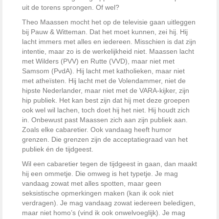
uit de torens sprongen. Of wel?
Theo Maassen mocht het op de televisie gaan uitleggen
bij Pauw & Witteman. Dat het moet kunnen, zei hij. Hij
lacht immers met alles en iedereen. Misschien is dat zijn
intentie, maar zo is de werkelijkheid niet. Maassen lacht
met Wilders (PVV) en Rutte (VVD), maar niet met
Samsom (PvdA). Hij lacht met katholieken, maar niet
met atheïsten. Hij lacht met de Volendammer, niet de
hipste Nederlander, maar niet met de VARA-kijker, zijn
hip publiek. Het kan best zijn dat hij met deze groepen
ook wel wil lachen, toch doet hij het niet. Hij houdt zich
in. Onbewust past Maassen zich aan zijn publiek aan.
Zoals elke cabaretier. Ook vandaag heeft humor
grenzen. Die grenzen zijn de acceptatiegraad van het
publiek én de tijdgeest.
Wil een cabaretier tegen de tijdgeest in gaan, dan maakt
hij een ommetje. Die omweg is het typetje. Je mag
vandaag zowat met alles spotten, maar geen
seksistische opmerkingen maken (kan ik ook niet
verdragen). Je mag vandaag zowat iedereen beledigen,
maar niet homo’s (vind ik ook onwelvoeglijk). Je mag