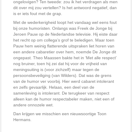
ongelovigen? Ten tweede: zou ik het verdragen als men
dit over mij zou vertellen? Is het antwoord negatief, dan
is er iets fout met de grap.
Met de wederkerigheid loopt het vandaag wel eens fout
bij onze humoristen. Onlangs was Freek de Jonge bij
Jeroen Pauw op de Nederlandse televisie. Hij eiste daar
het recht op om collega’s grof te beledigen. Maar toen
Pauw hem weinig flatterende uitspraken liet horen van
een andere cabaretier over hem, noemde De Jonge dit
ongepast. Theo Maassen bakte het in ‘Met alle respect’
nog bruiner, toen hij zei dat hij voor de vrijheid van
meningsuiting is (voor zichzelf) maar tegen de
persoonsbeveiliging (van Wilders). Dat was de grens
van de humor ver voorbij. Hier werd cabaret intolerant
en zelfs gevaarlijk. Helaas, een deel van de
samenleving is intolerant. De terugkeer van respect
alleen kan de humor respectabeler maken, niet een of
andere onnozele wet.
Dan krijgen we misschien een nieuwsoortige Toon
Hermans.