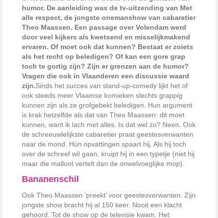
humor. De aanleiding was de tv-uitzending van Met
alle respect, de jongste onemanshow van cabaretier
Theo Maassen. Een passage over Volendam werd
door veel kijkers als kwetsend en misselijkmakend
ervaren. Of moet ook dat kunnen? Bestaat er zoiets
als het recht op beledigen? Of kan een gore grap
toch te gortig zijn? Zijn er grenzen aan de humor?
Vragen die ook in Vlaanderen een discussie waard
zijn.
Sinds het succes van stand-up-comedy lijkt het of
ook steeds meer Vlaamse komieken slechts grappig
kunnen zijn als ze grofgebekt beledigen. Hun argument
is krak hetzelfde als dat van Theo Maassen: dit moet
kunnen, want ik lach met alles. Is dat wel zo? Neen. Ook
de schreeuwlelijkste cabaretier praat geestesverwanten
naar de mond. Hún opvattingen spaart hij. Als hij toch
over de schreef wil gaan, kruipt hij in een typetje (niet hij
maar die malloot vertelt dan de onwelvoeglijke mop).
Bananenschil
Ook Theo Maassen ‘preekt’ voor geestesverwanten. Zijn
jongste show bracht hij al 150 keer. Nooit een klacht
gehoord. Tot de show op de televisie kwam. Het