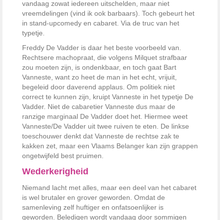
vandaag zowat iedereen uitschelden, maar niet
vreemdelingen (vind ik ook barbaars). Toch gebeurt het
in stand-upcomedy en cabaret. Via de truc van het
typetje.
Freddy De Vadder is daar het beste voorbeeld van.
Rechtsere machopraat, die volgens Milquet strafbaar
zou moeten zijn, is ondenkbaar, en toch gaat Bart
Vanneste, want zo heet de man in het echt, vrijuit,
begeleid door daverend applaus. Om politiek niet
correct te kunnen zijn, kruipt Vanneste in het typetje De
Vadder. Niet de cabaretier Vanneste dus maar de
ranzige marginaal De Vadder doet het. Hiermee weet
Vanneste/De Vadder uit twee ruiven te eten. De linkse
toeschouwer denkt dat Vanneste de rechtse zak te
kakken zet, maar een Vlaams Belanger kan zijn grappen
ongetwijfeld best pruimen.
Wederkerigheid
Niemand lacht met alles, maar een deel van het cabaret
is wel brutaler en grover geworden. Omdat de
samenleving zelf huftiger en onfatsoenlijker is
geworden. Beledigen wordt vandaag door sommigen