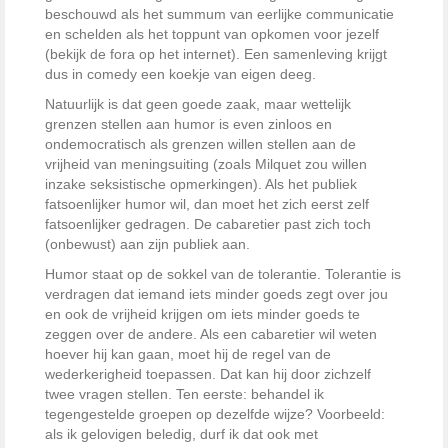
beschouwd als het summum van eerlijke communicatie
en schelden als het toppunt van opkomen voor jezelf
(bekijk de fora op het internet). Een samenleving krijgt
dus in comedy een koekje van eigen deeg.
Natuurlijk is dat geen goede zaak, maar wettelijk
grenzen stellen aan humor is even zinloos en
ondemocratisch als grenzen willen stellen aan de
vrijheid van meningsuiting (zoals Milquet zou willen
inzake seksistische opmerkingen). Als het publiek
fatsoenlijker humor wil, dan moet het zich eerst zelf
fatsoenlijker gedragen. De cabaretier past zich toch
(onbewust) aan zijn publiek aan.
Humor staat op de sokkel van de tolerantie. Tolerantie is
verdragen dat iemand iets minder goeds zegt over jou
en ook de vrijheid krijgen om iets minder goeds te
zeggen over de andere. Als een cabaretier wil weten
hoever hij kan gaan, moet hij de regel van de
wederkerigheid toepassen. Dat kan hij door zichzelf
twee vragen stellen. Ten eerste: behandel ik
tegengestelde groepen op dezelfde wijze? Voorbeeld:
als ik gelovigen beledig, durf ik dat ook met