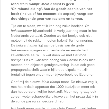
rond
Mein Kampf
.
Mein Kampf
is geen
‘Chirohandleiding’. Aan de geschiedenis van het
boek (inclusief het mercantiele aspect) hangt een
doordringende geur van racisme en terreur.
Tijd om te slaan, want ik ken nog zulke boekjes.
De
heksenhamer
bijvoorbeeld, is vorig jaar nog maar in het
Nederlands vertaald. Zouden we dat boekje ook niet
meteen uit de rekken moeten halen? Ter herinnering,
De heksenhamer
ligt aan de basis van de grote
heksenvervolgingen eind zestiende en eerste helft
zeventiende eeuw. En wat doen we met
Het rode
boekje
? En
De Gallische oorlog
van Caesar is ook niet
meteen een objectief getuigenverslag. Is dat ook geen
propagandaschrift waarin hij breed uitpakt met zijn
brutaliteit tegen onder meer bijvoorbeeld de Eburonen.
Geef mij de nieuwe
Mein Kampf
maar. De nieuwe zeg ik,
met het kritisch apparaat dat 1000 bladzijden meer telt
dan het oorspronkelijke boek zelf. Meer nog: graag ook
zo een wetenschappelijke uitgave van het proza dat ik in
de vorige paragraaf geciteerd heb!
Het heeft geen enkele zin om
Mein Kampf
te verbieden.