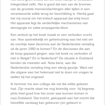
Integendeel zelfs. Het is goed dat een van de bronnen
van de grootste mensenslachtingen aller tijden in een
verantwoorde editie terug ter beschikking is. Hierbij gaat
het mij vooral om het kritisch apparaat dat erbij hoort.
Het apparaat legt de verderfelijke mechanismes van
demagogie en valse propaganda bloot.
Een verbod op het boek maakt er een verboden vrucht
van. Hoe aantrekkelijk en geheimzinnig was het niet om
de voorbije twee decennia aan de Nederlandse vertaling
uit de jaren 1980 te komen? En de discussies die aan
de koop gepaard gingen: was het boek nu verboden of
niet in België? En in Nederland? De situatie in Duitsland
kenden de meesten wel. Nota bene, aan die
Nederlandse vertaling hing een stevig geurtje. Want net
die uitgave was het helemaal niet te doen om vragen te
stellen bij het origineel.
Ik herinner me een collega die net die editie gelezen
had. Zijn reactie staat me nog levendig voor: hij begreep
plots heel goed hoe het zover was kunnen komen in
nazi-Duitsland. Dat inzicht, gekoppeld aan het inzicht dat
hetzelfde vandaag kan gebeuren (en gebeurt in