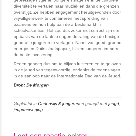
gebrekkige hygiëne. Jongeren slagen erin de culturele
diversiteit te vertalen naar muziek en dans die grenzen
overstijgt. Ze hebben engagement heruitgevonden door
vrijwilligerswerk te combineren met spreiding van
examens en hun hulp aan de arbeidsmarkt in
schoolvakanties. Het zou dus zeker niet correct zijn om
op basis van de laatste dagen de rating van de huidige
generatie jongeren te verlagen. Naast vastgoed, groene
energie en Duits staatspapier, blijven jongeren immers
de beste investering.
Reden genoeg dus om te blijven luisteren en te geloven
in de jeugd van tegenwoordig, ondanks de tegenslagen
in de aanloop naar de Internationale Dag van de Jeugd.
Bron: De Morgen
Geplaatst in
Onderwijs & jongeren
en getagd met
jeugd
,
jeugdbeweging
Laat een reactie achter