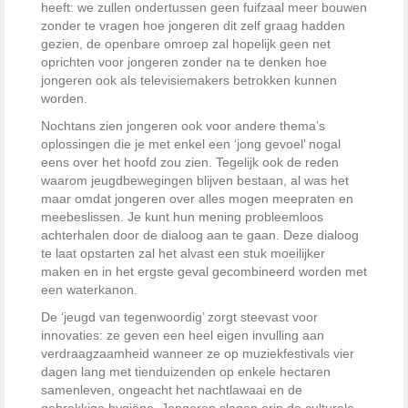
heeft: we zullen ondertussen geen fuifzaal meer bouwen
zonder te vragen hoe jongeren dit zelf graag hadden
gezien, de openbare omroep zal hopelijk geen net
oprichten voor jongeren zonder na te denken hoe
jongeren ook als televisiemakers betrokken kunnen
worden.
Nochtans zien jongeren ook voor andere thema’s
oplossingen die je met enkel een ‘jong gevoel’ nogal
eens over het hoofd zou zien. Tegelijk ook de reden
waarom jeugdbewegingen blijven bestaan, al was het
maar omdat jongeren over alles mogen meepraten en
meebeslissen. Je kunt hun mening probleemloos
achterhalen door de dialoog aan te gaan. Deze dialoog
te laat opstarten zal het alvast een stuk moeilijker
maken en in het ergste geval gecombineerd worden met
een waterkanon.
De ‘jeugd van tegenwoordig’ zorgt steevast voor
innovaties: ze geven een heel eigen invulling aan
verdraagzaamheid wanneer ze op muziekfestivals vier
dagen lang met tienduizenden op enkele hectaren
samenleven, ongeacht het nachtlawaai en de