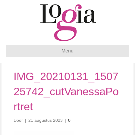
Menu
IMG_20210131_1507
25742_cutVanessaPo
rtret
Door
|
21 augustus 2023
|
0