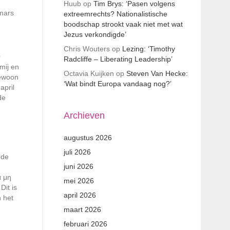
Huub
op
Tim Brys: ‘Pasen volgens
pmars
extreemrechts? Nationalistische
boodschap strookt vaak niet met wat
Jezus verkondigde’
Chris Wouters
op
Lezing: ‘Timothy
0
Radcliffe – Liberating Leadership’
mij en
Octavia Kuijken
op
Steven Van Hecke:
gewoon
‘Wat bindt Europa vandaag nog?’
april
de
Archieven
augustus 2026
juli 2026
rde
juni 2026
α μη
mei 2026
Dit is
april 2026
n het
maart 2026
februari 2026