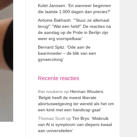
Kolet Janssen: ‘En wanneer beginnen
die laatste 1.000 dagen dan precies?’
Antoine Bakhash: ‘“Stuur ze allemaal
terug!” “Wat een held!” De reacties na
de aanslag op de Pride in Berlijn zijn
weer erg voorspelbaar’
Bernard Spitz: ‘Ode aan de
baarmoeder – de blik van een
gynaecoloog’
Recente reacties
thei noukens
op
Herman Wouters:
‘België heeft de meest liberale
abortuswetgeving ter wereld als het om
een kind met een handicap gaat’
Thomas Scott
op
Tim Brys: ‘Misbruik
van AI is symptoom van diepere kwaal
aan universiteiten’