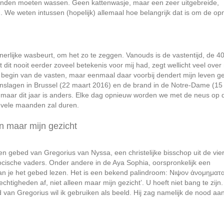
 handen moeten wassen. Geen kattenwasje, maar een zeer uitgebreide,
ig. We weten intussen (hopelijk) allemaal hoe belangrijk dat is om de o
nnerlijke wasbeurt, om het zo te zeggen. Vanouds is de vastentijd, de 4
dit nooit eerder zoveel betekenis voor mij had, zegt wellicht veel over 
 het begin van de vasten, maar eenmaal daar voorbij dendert mijn leven 
anslagen in Brussel (22 maart 2016) en de brand in de Notre-Dame (15 
, maar dit jaar is anders. Elke dag opnieuw worden we met de neus op 
 vele maanden zal duren.
n maar mijn gezicht
en gebed van Gregorius van Nyssa, een christelijke bisschop uit de vie
sche vaders. Onder andere in de Aya Sophia, oorspronkelijk een
) kan je het gebed lezen. Het is een bekend palindroom: Nιψον ἀνομηματ
chtigheden af, niet alleen maar mijn gezicht
’. U hoeft niet bang te zijn. 
an Gregorius wil ik gebruiken als beeld. Hij zag namelijk de nood aa