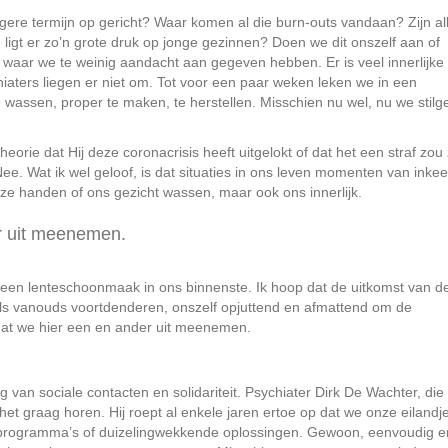
ngere termijn op gericht? Waar komen al die burn-outs vandaan? Zijn al
ligt er zo’n grote druk op jonge gezinnen? Doen we dit onszelf aan of
waar we te weinig aandacht aan gegeven hebben. Er is veel innerlijke
hiaters liegen er niet om. Tot voor een paar weken leken we in een
 wassen, proper te maken, te herstellen. Misschien nu wel, nu we stilg
theorie dat Hij deze coronacrisis heeft uitgelokt of dat het een straf zou 
. Wat ik wel geloof, is dat situaties in ons leven momenten van inkee
e handen of ons gezicht wassen, maar ook ons innerlijk.
er uit meenemen.
n een lenteschoonmaak in ons binnenste. Ik hoop dat de uitkomst van d
 als vanouds voortdenderen, onszelf opjuttend en afmattend om de
dat we hier een en ander uit meenemen.
van sociale contacten en solidariteit. Psychiater Dirk De Wachter, die
het graag horen. Hij roept al enkele jaren ertoe op dat we onze eilandj
 programma’s of duizelingwekkende oplossingen. Gewoon, eenvoudig er