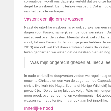
coronatijden wordt ons dagelijks verteld dat we onze
degelijke wasbeurt. Een uiterlijke wasbeurt. Dat is nod
van het virus te vertragen.
Vasten: een tijd om te wassen
Naast de uiterlijke wasbeurt is er ook sprake van een i
dagen voor Pasen, namelijk een periode van inkeer. Dat 
niet zoveel over de vasten. Meestal sta ik wel stil bij
voort, tot aan Pasen. In de voorbije jaren hebben de a
2019) me ook wel kort doen stilstaan tijdens de vasten
feiten gedrukt en we weten dat de nasleep hiervan nog
Was mijn ongerechtigheden af, niet allee
In oude christelijke doopvonten vinden we regelmatig e
eeuw na Christus en een van de zogenaamde Cappadoci
christelijke kerk (de Hagia Sophia of Heilige Wijsheid
μοναν ὀψιν. De vertaling luidt als volgt: ‘
Was mijn ongere
geen preek over zonde, hel en verdoemenis. Het gebed v
wassen van het uiterlijke, maar ook aan het innerlijke.
Innerlijke nood