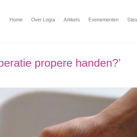
Home
Over Logia
Artikels
Evenementen
Steu
peratie propere handen?’