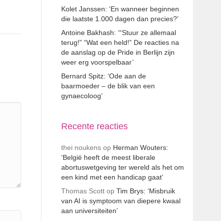
Kolet Janssen: ‘En wanneer beginnen
die laatste 1.000 dagen dan precies?’
Antoine Bakhash: ‘“Stuur ze allemaal
terug!” “Wat een held!” De reacties na
de aanslag op de Pride in Berlijn zijn
weer erg voorspelbaar’
Bernard Spitz: ‘Ode aan de
baarmoeder – de blik van een
gynaecoloog’
Recente reacties
thei noukens
op
Herman Wouters:
‘België heeft de meest liberale
abortuswetgeving ter wereld als het om
een kind met een handicap gaat’
Thomas Scott
op
Tim Brys: ‘Misbruik
van AI is symptoom van diepere kwaal
aan universiteiten’