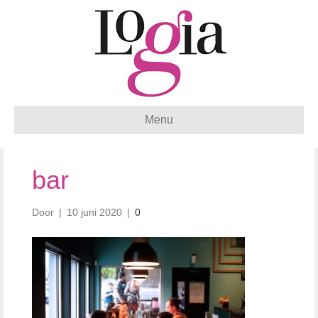
Menu
bar
Door
|
10 juni 2020
|
0