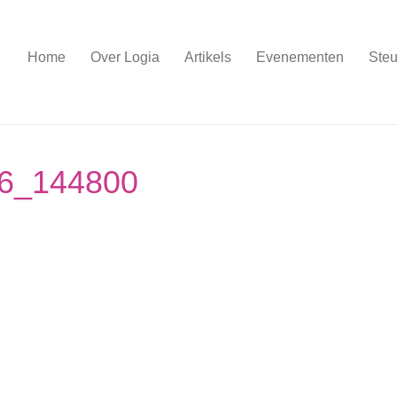
Home
Over Logia
Artikels
Evenementen
Steu
16_144800