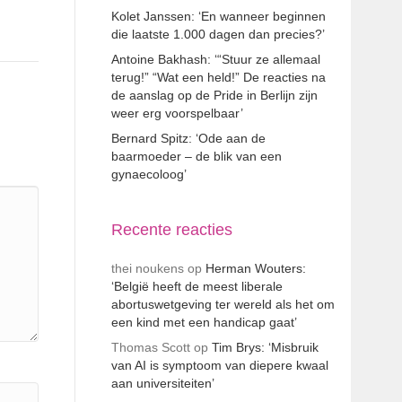
Kolet Janssen: ‘En wanneer beginnen
die laatste 1.000 dagen dan precies?’
Antoine Bakhash: ‘“Stuur ze allemaal
terug!” “Wat een held!” De reacties na
de aanslag op de Pride in Berlijn zijn
weer erg voorspelbaar’
Bernard Spitz: ‘Ode aan de
baarmoeder – de blik van een
gynaecoloog’
Recente reacties
thei noukens
op
Herman Wouters:
‘België heeft de meest liberale
abortuswetgeving ter wereld als het om
een kind met een handicap gaat’
Thomas Scott
op
Tim Brys: ‘Misbruik
van AI is symptoom van diepere kwaal
aan universiteiten’