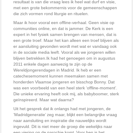
resultaat is van die vraag lees ik heel wat durf en visie,
met een grote bekommernis voor de gemeenschappen
die zich vormen rond liturgie en rituelen.
Maar ik hoor vooral een offline-verhaal. Geen visie op
communities online, en dat is jammer. De Kerk is een
expert in het fysiek samen brengen van mensen, dat is
een grote troef. Maar het kan alleen een troef blijven als
er aansluiting gevonden wordt met wat er vandaag ook
in de sociale media leeft. Vooral als we jongeren willen
blijven betrekken.
Ik had het genoegen om in augustus
2011 enkele dagen aanwezig te zijn op de
Wereldjongerendagen in Madrid. Ik heb er een
catechesemoment kunnen meemaken samen met
honderden Vlaamse jongeren en bisschop Bonny. Dat
was een voorbeeld van een heel sterk ‘offline-moment’.
Die unieke ervaring heeft ook mij, als babyboomer, sterk
geïnspireerd. Maar wat daarna?
Uit het gesprek dat ik onlangs had met jongeren, de
‘Madridgeneratie’ zeg maar, blijkt een belangrijke vraag
naar aansluiting en inspiratie die nauwelijks wordt
ingevuld. Dit is niet meer de groep die wekelijks naar
een viering op de parochie komt. Voor hen is het