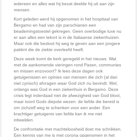
iedereen en alles wat hij bezat deelde hij uit aan zijn
mensen.
Kort geleden werd hij opgenomen in het hospitaal van
Bergamo en had van zijn parochianen een
beademingstoestel gekregen. Geen overbodige luxe nu
er aan alles een tekort is in de Italiaanse ziekenhuizen.
Maar ook die besloot hij weg te geven aan een jongere
patiënt die de ziekte overleefd heeft.
Deze week komt de kerk geregeld in het nieuws. Wat
met de aankomende vieringen rond Pasen, communies
en missen enzovoort? Ik lees deze dagen ook
getuigenissen en opinies van mensen die zich (al dan
niet cynisch) afvragen waar God zich nu bevindt. Wel,
onlangs was God in een ziekenhuis in Bergamo. Deze
crisis legt inderdaad niet de afwezigheid van God bloot,
maar toont Gods diepste wezen: de liefde die bereid is
om zichzelf weg te schenken voor een ander. Een
krachtiger getuigenis van liefde kan ik me niet
inbeelden.
De confrontatie met machteloosheid doet me schrikken.
Een kennis van me is met corona opgenomen in het