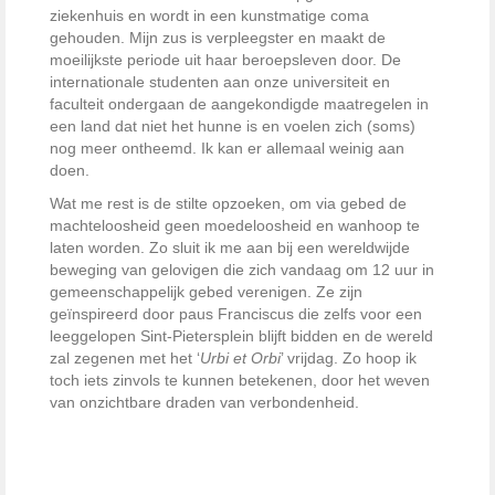
ziekenhuis en wordt in een kunstmatige coma
gehouden. Mijn zus is verpleegster en maakt de
moeilijkste periode uit haar beroepsleven door. De
internationale studenten aan onze universiteit en
faculteit ondergaan de aangekondigde maatregelen in
een land dat niet het hunne is en voelen zich (soms)
nog meer ontheemd. Ik kan er allemaal weinig aan
doen.
Wat me rest is de stilte opzoeken, om via gebed de
machteloosheid geen moedeloosheid en wanhoop te
laten worden. Zo sluit ik me aan bij een wereldwijde
beweging van gelovigen die zich vandaag om 12 uur in
gemeenschappelijk gebed verenigen. Ze zijn
geïnspireerd door paus Franciscus die zelfs voor een
leeggelopen Sint-Pietersplein blijft bidden en de wereld
zal zegenen met het ‘
Urbi et Orbi
’ vrijdag. Zo hoop ik
toch iets zinvols te kunnen betekenen, door het weven
van onzichtbare draden van verbondenheid.