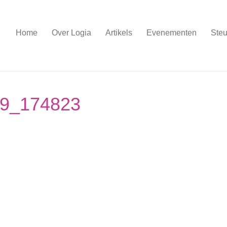
Home
Over Logia
Artikels
Evenementen
Steu
29_174823