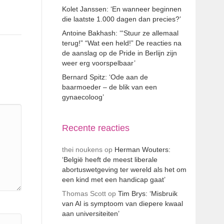
Kolet Janssen: ‘En wanneer beginnen
die laatste 1.000 dagen dan precies?’
Antoine Bakhash: ‘“Stuur ze allemaal
terug!” “Wat een held!” De reacties na
de aanslag op de Pride in Berlijn zijn
weer erg voorspelbaar’
Bernard Spitz: ‘Ode aan de
baarmoeder – de blik van een
gynaecoloog’
Recente reacties
thei noukens
op
Herman Wouters:
‘België heeft de meest liberale
abortuswetgeving ter wereld als het om
een kind met een handicap gaat’
Thomas Scott
op
Tim Brys: ‘Misbruik
van AI is symptoom van diepere kwaal
aan universiteiten’