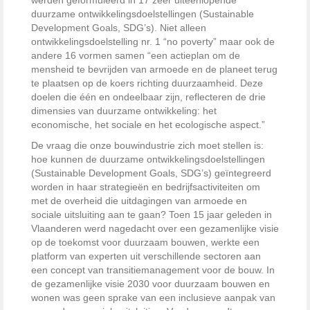
werden geformuleerd in 17 zeer uiteenlopende
duurzame ontwikkelingsdoelstellingen (Sustainable
Development Goals, SDG’s). Niet alleen
ontwikkelingsdoelstelling nr. 1 “no poverty” maar ook de
andere 16 vormen samen “een actieplan om de
mensheid te bevrijden van armoede en de planeet terug
te plaatsen op de koers richting duurzaamheid. Deze
doelen die één en ondeelbaar zijn, reflecteren de drie
dimensies van duurzame ontwikkeling: het
economische, het sociale en het ecologische aspect.”
De vraag die onze bouwindustrie zich moet stellen is:
hoe kunnen de duurzame ontwikkelingsdoelstellingen
(Sustainable Development Goals, SDG’s) geïntegreerd
worden in haar strategieën en bedrijfsactiviteiten om
met de overheid die uitdagingen van armoede en
sociale uitsluiting aan te gaan? Toen 15 jaar geleden in
Vlaanderen werd nagedacht over een gezamenlijke visie
op de toekomst voor duurzaam bouwen, werkte een
platform van experten uit verschillende sectoren aan
een concept van transitiemanagement voor de bouw. In
de gezamenlijke visie 2030 voor duurzaam bouwen en
wonen was geen sprake van een inclusieve aanpak van