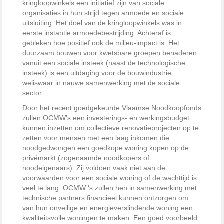
kringloopwinkels een initiatief zijn van sociale
organisaties in hun strijd tegen armoede en sociale
uitsluiting. Het doel van de kringloopwinkels was in
eerste instantie armoedebestrijding. Achteraf is
gebleken hoe positief ook de milieu-impact is. Het
duurzaam bouwen voor kwetsbare groepen benaderen
vanuit een sociale insteek (naast de technologische
insteek) is een uitdaging voor de bouwindustrie
weliswaar in nauwe samenwerking met de sociale
sector.
Door het recent goedgekeurde Vlaamse Noodkoopfonds
zullen OCMW’s een investerings- en werkingsbudget
kunnen inzetten om collectieve renovatieprojecten op te
zetten voor mensen met een laag inkomen die
noodgedwongen een goedkope woning kopen op de
privémarkt (zogenaamde noodkopers of
noodeigenaars). Zij voldoen vaak niet aan de
voorwaarden voor een sociale woning of de wachttijd is
veel te lang. OCMW ‘s zullen hen in samenwerking met
technische partners financieel kunnen ontzorgen om
van hun onveilige en energieverslindende woning een
kwaliteitsvolle woningen te maken. Een goed voorbeeld