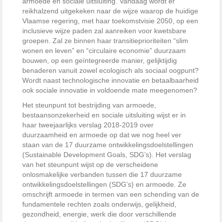
armoede en sociale uitsluiting. Vandaag wordt er
reikhalzend uitgekeken naar de wijze waarop de huidige
Vlaamse regering, met haar toekomstvisie 2050, op een
inclusieve wijze paden zal aanreiken voor kwetsbare
groepen. Zal ze binnen haar transitieprioriteiten “slim
wonen en leven” en “circulaire economie” duurzaam
bouwen, op een geïntegreerde manier, gelijktijdig
benaderen vanuit zowel ecologisch als sociaal oogpunt?
Wordt naast technologische innovatie en betaalbaarheid
ook sociale innovatie in voldoende mate meegenomen?
Het steunpunt tot bestrijding van armoede,
bestaansonzekerheid en sociale uitsluiting wijst er in
haar tweejaarlijks verslag 2018-2019 over
duurzaamheid en armoede op dat we nog heel ver
staan van de 17 duurzame ontwikkelingsdoelstellingen
(Sustainable Development Goals, SDG’s). Het verslag
van het steunpunt wijst op de verscheidene
onlosmakelijke verbanden tussen die 17 duurzame
ontwikkelingsdoelstellingen (SDG’s) en armoede. Ze
omschrijft armoede in termen van een schending van de
fundamentele rechten zoals onderwijs, gelijkheid,
gezondheid, energie, werk die door verschillende