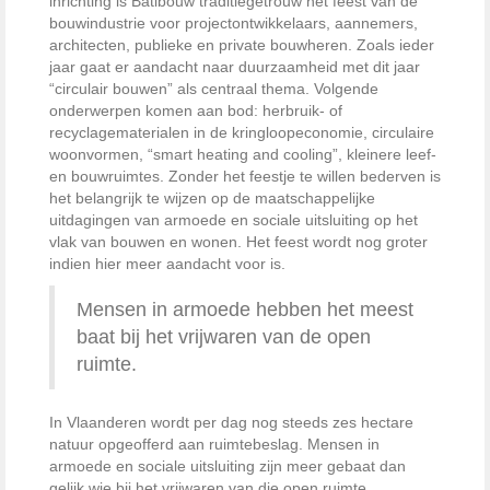
inrichting is Batibouw traditiegetrouw het feest van de
bouwindustrie voor projectontwikkelaars, aannemers,
architecten, publieke en private bouwheren. Zoals ieder
jaar gaat er aandacht naar duurzaamheid met dit jaar
“circulair bouwen” als centraal thema. Volgende
onderwerpen komen aan bod: herbruik- of
recyclagematerialen in de kringloopeconomie, circulaire
woonvormen, “smart heating and cooling”, kleinere leef-
en bouwruimtes. Zonder het feestje te willen bederven is
het belangrijk te wijzen op de maatschappelijke
uitdagingen van armoede en sociale uitsluiting op het
vlak van bouwen en wonen. Het feest wordt nog groter
indien hier meer aandacht voor is.
Mensen in armoede hebben het meest
baat bij het vrijwaren van de open
ruimte.
In Vlaanderen wordt per dag nog steeds zes hectare
natuur opgeofferd aan ruimtebeslag. Mensen in
armoede en sociale uitsluiting zijn meer gebaat dan
gelijk wie bij het vrijwaren van die open ruimte.