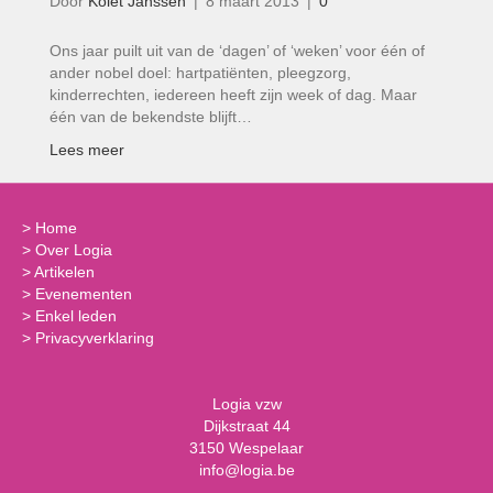
Door
Kolet Janssen
|
8 maart 2013
|
0
Ons jaar puilt uit van de ‘dagen’ of ‘weken’ voor één of
ander nobel doel: hartpatiënten, pleegzorg,
kinderrechten, iedereen heeft zijn week of dag. Maar
één van de bekendste blijft…
Lees meer
>
Home
>
Over Logia
>
Artikelen
>
Evenementen
>
Enkel leden
>
Privacyverklaring
Logia vzw
Dijkstraat 44
3150 Wespelaar
info@logia.be