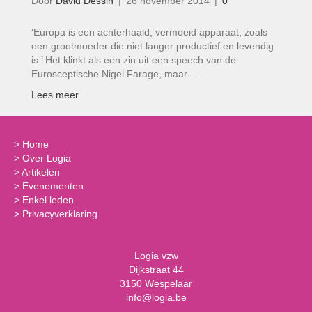
Door
David Dessin
|
26 november 2014
|
0
‘Europa is een achterhaald, vermoeid apparaat, zoals
een grootmoeder die niet langer productief en levendig
is.’ Het klinkt als een zin uit een speech van de
Eurosceptische Nigel Farage, maar…
Lees meer
>
Home
>
Over Logia
>
Artikelen
>
Evenementen
>
Enkel leden
>
Privacyverklaring
Logia vzw
Dijkstraat 44
3150 Wespelaar
info@logia.be