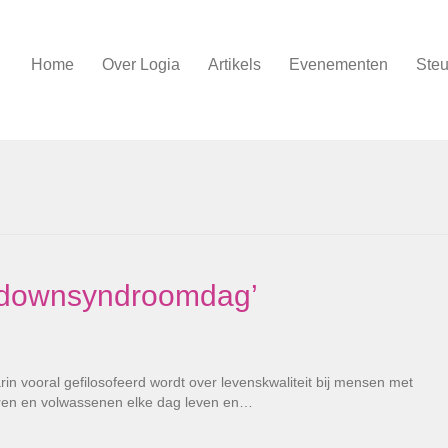
Home
Over Logia
Artikels
Evenementen
Steu
ddownsyndroomdag’
n vooral gefilosofeerd wordt over levenskwaliteit bij mensen met
ren en volwassenen elke dag leven en…