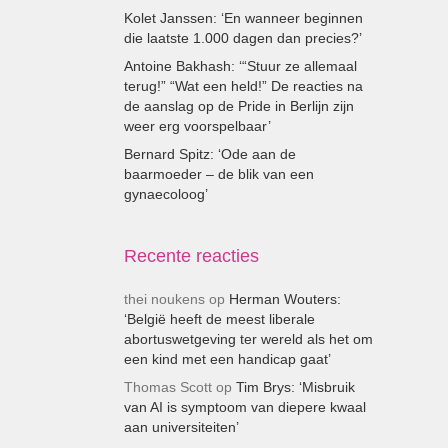
Kolet Janssen: ‘En wanneer beginnen
die laatste 1.000 dagen dan precies?’
Antoine Bakhash: ‘“Stuur ze allemaal
terug!” “Wat een held!” De reacties na
de aanslag op de Pride in Berlijn zijn
weer erg voorspelbaar’
Bernard Spitz: ‘Ode aan de
baarmoeder – de blik van een
gynaecoloog’
Recente reacties
thei noukens
op
Herman Wouters:
‘België heeft de meest liberale
abortuswetgeving ter wereld als het om
een kind met een handicap gaat’
Thomas Scott
op
Tim Brys: ‘Misbruik
van AI is symptoom van diepere kwaal
aan universiteiten’