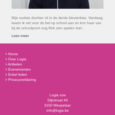
Mijn oudste dochter zit in de derde kleuterklas. Vandaag
kwam ik net voor de bel op school aan en kon haar van
bij de schoolpoort nog flink zien spelen met…
Lees meer
>
Home
>
Over Logia
>
Artikelen
>
Evenementen
>
Enkel leden
>
Privacyverklaring
Logia vzw
Dijkstraat 44
3150 Wespelaar
info@logia.be