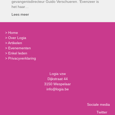
gevangenisdirecteur Guido Verschueren. ‘Evenzeer is
het haar…
Lees meer
>
Home
>
Over Logia
>
Artikelen
>
Evenementen
>
Enkel leden
>
Privacyverklaring
Logia vzw
Dijkstraat 44
3150 Wespelaar
info@logia.be
Sociale media
Twitter