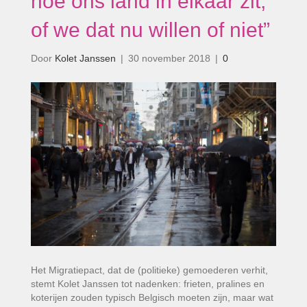
hoe ons land in elkaar zit,
of we dat nu willen of niet”
Door
Kolet Janssen
|
30 november 2018
|
0
Het Migratiepact, dat de (politieke) gemoederen verhit,
stemt Kolet Janssen tot nadenken: frieten, pralines en
koterijen zouden typisch Belgisch moeten zijn, maar wat