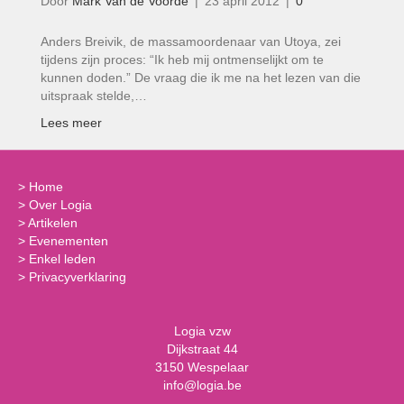
Door
Mark Van de Voorde
|
23 april 2012
|
0
Anders Breivik, de massamoordenaar van Utoya, zei
tijdens zijn proces: “Ik heb mij ontmenselijkt om te
kunnen doden.” De vraag die ik me na het lezen van die
uitspraak stelde,…
Lees meer
>
Home
>
Over Logia
>
Artikelen
>
Evenementen
>
Enkel leden
>
Privacyverklaring
Logia vzw
Dijkstraat 44
3150 Wespelaar
info@logia.be