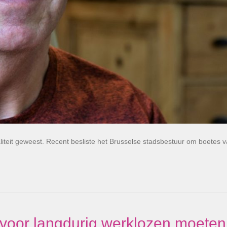
ualiteit geweest. Recent besliste het Brusselse stadsbestuur om boetes 
n voor langdurig werklozen moeten