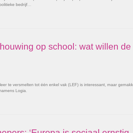
olitieke bedrijf…
houwing op school: wat willen de
er te versmelten tot één enkel vak (LEF) is interessant, maar gemakke
 namens Logia.
epers: ‘Europa is sociaal ernstig