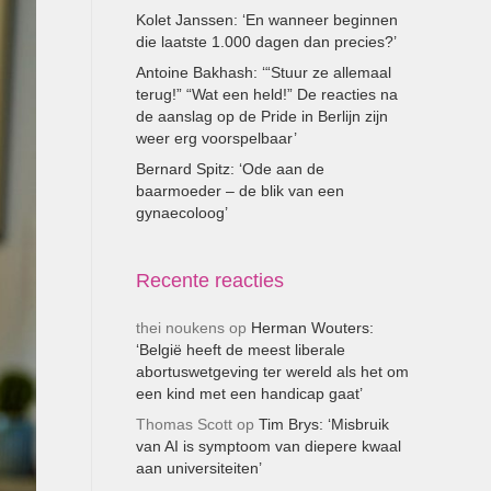
Kolet Janssen: ‘En wanneer beginnen
die laatste 1.000 dagen dan precies?’
Antoine Bakhash: ‘“Stuur ze allemaal
terug!” “Wat een held!” De reacties na
de aanslag op de Pride in Berlijn zijn
weer erg voorspelbaar’
Bernard Spitz: ‘Ode aan de
baarmoeder – de blik van een
gynaecoloog’
Recente reacties
thei noukens
op
Herman Wouters:
‘België heeft de meest liberale
abortuswetgeving ter wereld als het om
een kind met een handicap gaat’
Thomas Scott
op
Tim Brys: ‘Misbruik
van AI is symptoom van diepere kwaal
aan universiteiten’