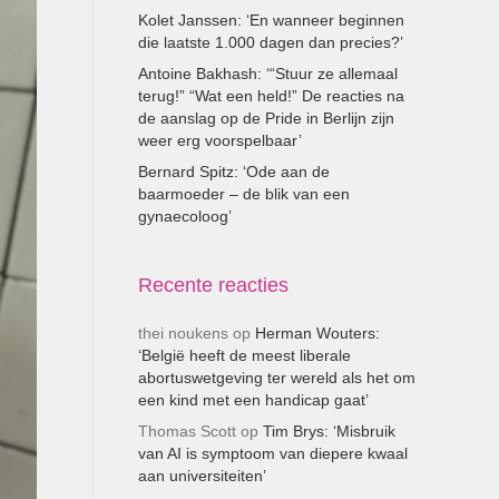
Kolet Janssen: ‘En wanneer beginnen
die laatste 1.000 dagen dan precies?’
Antoine Bakhash: ‘“Stuur ze allemaal
terug!” “Wat een held!” De reacties na
de aanslag op de Pride in Berlijn zijn
weer erg voorspelbaar’
Bernard Spitz: ‘Ode aan de
baarmoeder – de blik van een
gynaecoloog’
Recente reacties
thei noukens
op
Herman Wouters:
‘België heeft de meest liberale
abortuswetgeving ter wereld als het om
een kind met een handicap gaat’
Thomas Scott
op
Tim Brys: ‘Misbruik
van AI is symptoom van diepere kwaal
aan universiteiten’