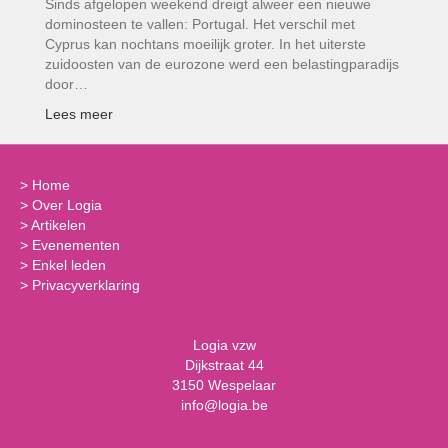
Sinds afgelopen weekend dreigt alweer een nieuwe
dominosteen te vallen: Portugal. Het verschil met
Cyprus kan nochtans moeilijk groter. In het uiterste
zuidoosten van de eurozone werd een belastingparadijs
door…
Lees meer
>
Home
>
Over Logia
>
Artikelen
>
Evenementen
>
Enkel leden
>
Privacyverklaring
Logia vzw
Dijkstraat 44
3150 Wespelaar
info@logia.be